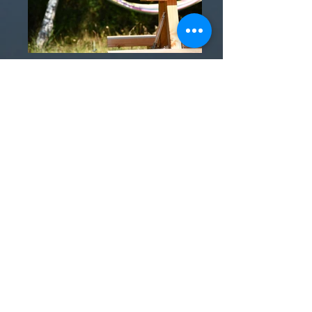
Les Actualités du Domaine :
Après- midi d'été : Un espace bar-terrasse vous est
proposé ! Venez profiter de l'espace autour du plan
d'eau les après-midi de 14H30 à 20H.
Nous servons des glaces artisanales de la ferme